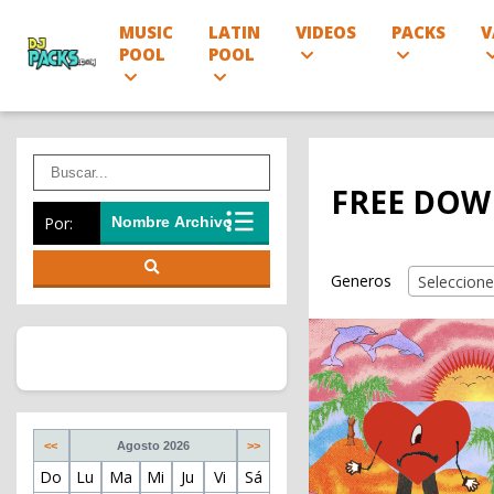
MUSIC
LATIN
VIDEOS
PACKS
V
POOL
POOL
FREE DOW
Por:
Generos
Seleccione
<<
Agosto 2026
>>
Do
Lu
Ma
Mi
Ju
Vi
Sá