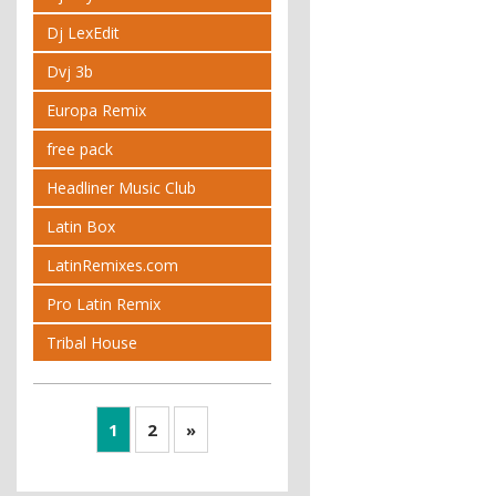
Dj LexEdit
Dvj 3b
Europa Remix
free pack
Headliner Music Club
Latin Box
LatinRemixes.com
Pro Latin Remix
Tribal House
1
2
»