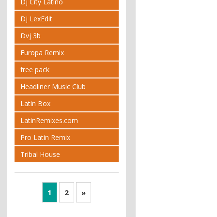
Dj City Latino
Dj LexEdit
Dvj 3b
Europa Remix
free pack
Headliner Music Club
Latin Box
LatinRemixes.com
Pro Latin Remix
Tribal House
1
2
»