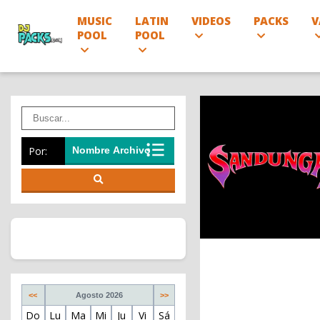
MUSIC
LATIN
VIDEOS
PACKS
V
POOL
POOL
Por:
<<
Agosto 2026
>>
Do
Lu
Ma
Mi
Ju
Vi
Sá