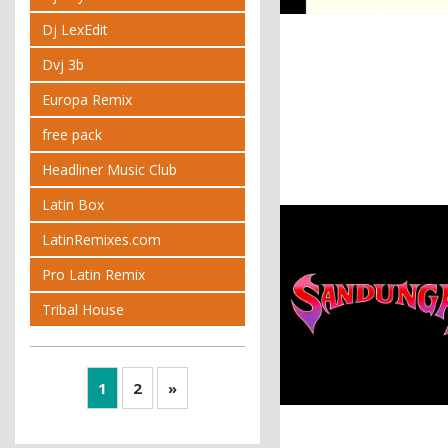
Dj LexEdit
Dvj 3b
Europa Remix
free pack
Headliner Music Club
Latin Box
LatinRemixes.com
Pro Latin Remix
Tribal House
1
2
»