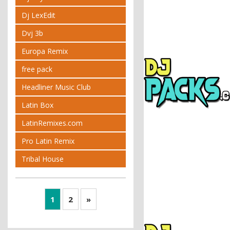
Dj LexEdit
Dvj 3b
Europa Remix
free pack
Headliner Music Club
Latin Box
LatinRemixes.com
Pro Latin Remix
Tribal House
1
2
»