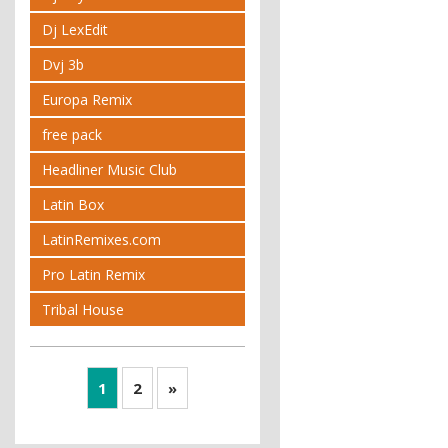
Dj LexEdit
Dvj 3b
Europa Remix
free pack
Headliner Music Club
Latin Box
LatinRemixes.com
Pro Latin Remix
Tribal House
1
2
»