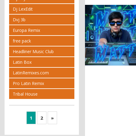
Dj LexEdit
Dvj 3b
Europa Remix
free pack
Headliner Music Club
Latin Box
LatinRemixes.com
Pro Latin Remix
Tribal House
1
2
»