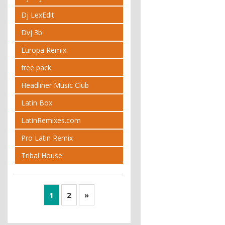
Dj LexEdit
Dvj 3b
Europa Remix
free pack
Headliner Music Club
Latin Box
LatinRemixes.com
Pro Latin Remix
Tribal House
1
2
»